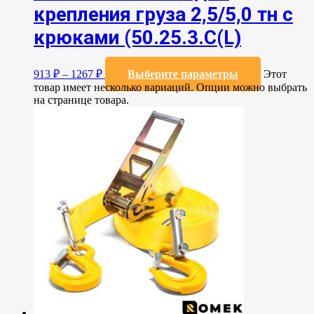
крепления груза 2,5/5,0 тн с
крюками (50.25.3.C(L)
913
₽
–
1267
₽
Выберите параметры
Этот
товар имеет несколько вариаций. Опции можно выбрать
на странице товара.