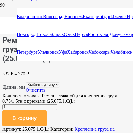
Главная
/
Каталог
/
Стяжные ремни
/
Стяжные ремни с
Владивосток
Волгоград
Воронеж
Екатеринбург
Ижевск
Ир
крюками и натяжными устройствами
/ Ремень стяжной для
крепления груза 0,75/1,5тн с крюками (25.075.1.С(L)
Новгород
Новосибирск
Омск
Пермь
Ростов-на-Дону
Самар
Ремень стяжной для крепления
груза 0,75/1,5тн с крюками
Петербург
Ульяновск
Уфа
Хабаровск
Чебоксары
Челябинск
(25.075.1.С(L)
332
₽
–
370
₽
Длина, мм
Очистить
Количество товара Ремень стяжной для крепления груза
0,75/1,5тн с крюками (25.075.1.С(L)
В корзину
Артикул:
25.075.1.С(L)
Категории:
Крепление груза на