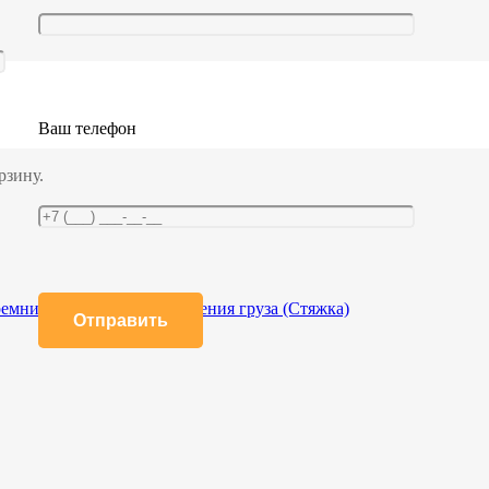
уза 0,8 тн кольцевой (25.08.1.К(L)
Ваш телефон
рзину.
емни кольцевые для крепления груза (Стяжка)