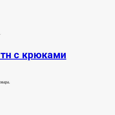
.
0тн с крюками
овара.