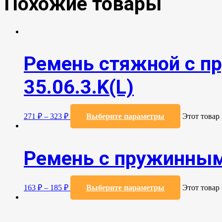
Похожие товары
Ремень стяжной с п
35.06.3.K(L)
271
₽
–
323
₽
Выберите параметры
Этот товар
Ремень с пружинным 
163
₽
–
185
₽
Выберите параметры
Этот товар