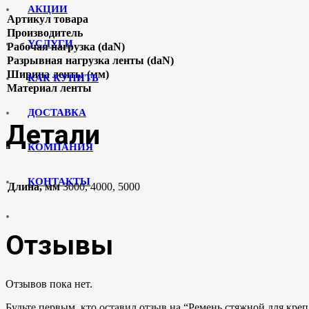
АКЦИИ
Артикул товара
Производитель
УСЛУГИ
Рабочая нагрузка (daN)
Разрывная нагрузка ленты (daN)
Ширина ленты (мм)
КАК КУПИТЬ
Материал ленты
ДОСТАВКА
Детали
КОМПАНИЯ
КОНТАКТЫ
Длина, мм
3000, 4000, 5000
Отзывы
Отзывов пока нет.
Будьте первым, кто оставил отзыв на “Ремень стяжной для крепл