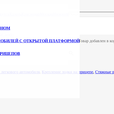
для крепления груза (Стяжка)
/ Ремень стяжной для крепления гр
кутск
Казань
Краснодар
Москва
Нижний
0,8 тн кольцевой (25.08.1.К(L)
ОНОМ
а
Санкт-
×
МОБИЛЕЙ С ОТКРЫТОЙ ПЛАТФОРМОЙ
Товар добавлен в ко
ольцевой (25.08.1.К(L)
ПРИЦЕПОВ
 легкового автомобиля
,
Крепление лодки на прицепе
,
Стяжные р