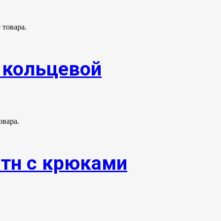
 товара.
. кольцевой
овара.
0тн с крюками