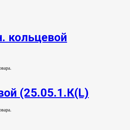
. кольцевой
овара.
ой (25.05.1.К(L)
овара.