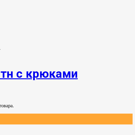
.
0тн с крюками
товара.