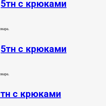
,5тн с крюками
овара.
,5тн с крюками
овара.
0тн с крюками