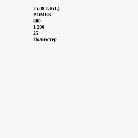
25.08.1.К(L)
РОМЕК
800
1 200
25
Полиэстер