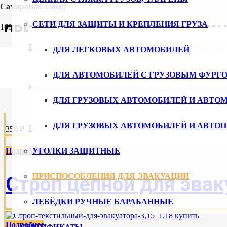
Самара
Ваш город
СЕТИ ДЛЯ ЗАЩИТЫ И КРЕПЛЕНИЯ ГРУЗА
ПРИСПОСОБЛЕНИЯ ДЛЯ ЭВАКУА
Владивосток
Волгоград
Воронеж
Екатеринбург
Ижевск
Ир
ДЛЯ ЛЕГКОВЫХ АВТОМОБИЛЕЙ
Этот
Выберите параметры
ДЛЯ АВТОМОБИЛЕЙ С ГРУЗОВЫМ ФУРГ
товар
имеет
Новгород
Новосибирск
Омск
Пермь
Ростов-на-Дону
Самар
Косточка для эвакуат
несколько
ДЛЯ ГРУЗОВЫХ АВТОМОБИЛЕЙ И АВТО
вариаций.
Опции
можно
ДЛЯ ГРУЗОВЫХ АВТОМОБИЛЕЙ И АВТО
Петербург
Ульяновск
Уфа
Хабаровск
Чебоксары
Челябинск
350 ₽
выбрать
на
странице
УГОЛКИ ЗАЩИТНЫЕ
Подробнее
товара.
ПРИСПОСОБЛЕНИЯ ДЛЯ ЭВАКУАЦИИ
Строп цепной для эвак
ЛЕБЁДКИ РУЧНЫЕ БАРАБАННЫЕ
Подробнее
СЕРТИФИКАТЫ