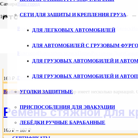
Самара
Ваш город
СЕТИ ДЛЯ ЗАЩИТЫ И КРЕПЛЕНИЯ ГРУЗА
СТЯЖНЫЕ РЕМНИ КОЛЬЦЕВЫЕ ДЛ
Владивосток
Волгоград
Воронеж
Екатеринбург
Ижевск
Ир
ДЛЯ ЛЕГКОВЫХ АВТОМОБИЛЕЙ
Выберите параметры
Этот товар имеет несколько вариаций.
ДЛЯ АВТОМОБИЛЕЙ С ГРУЗОВЫМ ФУРГ
Новгород
Новосибирск
Омск
Пермь
Ростов-на-Дону
Самар
Ремень с пружинным за
ДЛЯ ГРУЗОВЫХ АВТОМОБИЛЕЙ И АВТО
ДЛЯ ГРУЗОВЫХ АВТОМОБИЛЕЙ И АВТО
Петербург
Ульяновск
Уфа
Хабаровск
Чебоксары
Челябинск
163 ₽ – 185 ₽
УГОЛКИ ЗАЩИТНЫЕ
Выберите параметры
Этот товар имеет несколько вариаций.
ПРИСПОСОБЛЕНИЯ ДЛЯ ЭВАКУАЦИИ
Ремень стяжной для кре
ЛЕБЁДКИ РУЧНЫЕ БАРАБАННЫЕ
165 ₽ – 187 ₽
СЕРТИФИКАТЫ