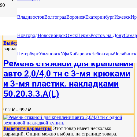
СТЯЖНЫЕ РЕМНИ ДЛЯ КРЕПЛЕНИЯ
Владивосток
Волгоград
Воронеж
Екатеринбург
Ижевск
Ир
АВТОМОБИЛЬНЫХ КОЛЕС
Новгород
Новосибирск
Омск
Пермь
Ростов-на-Дону
Самар
Выберите параметры
Этот товар имеет несколько
вариаций. Опции можно выбрать на странице товара.
Петербург
Ульяновск
Уфа
Хабаровск
Чебоксары
Челябинск
Ремень стяжной для крепления
авто 2,0/4,0 тн с 3-мя крюками
и 3-мя пластик. накладками
50.20.3.3.А(L)
912 ₽ – 992 ₽
Выберите параметры
Этот товар имеет несколько
вариаций. Опции можно выбрать на странице товара.