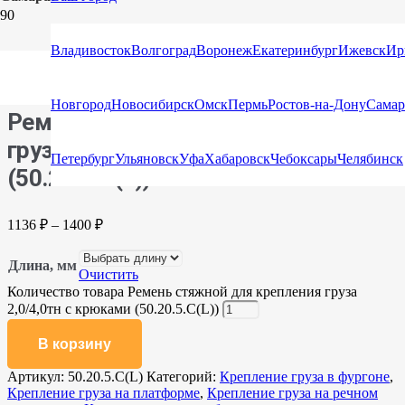
Главная
/
Каталог
/
Стяжные ремни
/
Стяжные ремни с
Владивосток
Волгоград
Воронеж
Екатеринбург
Ижевск
Ир
крюками и натяжными устройствами
/ Ремень стяжной для
крепления груза 2,0/4,0тн с крюками (50.20.5.C(L))
Новгород
Новосибирск
Омск
Пермь
Ростов-на-Дону
Самар
Ремень стяжной для крепления
груза 2,0/4,0тн с крюками
Петербург
Ульяновск
Уфа
Хабаровск
Чебоксары
Челябинск
(50.20.5.C(L))
1136
₽
–
1400
₽
Длина, мм
Очистить
Количество товара Ремень стяжной для крепления груза
2,0/4,0тн с крюками (50.20.5.C(L))
В корзину
Артикул:
50.20.5.C(L)
Категорий:
Крепление груза в фургоне
,
Крепление груза на платформе
,
Крепление груза на речном