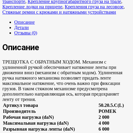
транспорте
,
Крепление крупногабаритного груза на трале
,
Крепление лодки на прицепе
,
Крепления груза на лесовозе
,
Стяжные ремни с крюками и натяжными устройствами
Описание
Детали
Отзывы (0)
Описание
ТРЕЩОТКА С ОБРАТНЫМ ХОДОМ. Механизм с
удлиненной ручкой обеспечивает натяжение ленты при
движении вниз (механизм с обратным ходом). Удлиненная
ручка натяжного механизма позволяет придать ленте
максимальное натяжение, что очень важно при фиксации
грузов. В таком стяжном механизме предусмотрена
дополнительно направляющая ось, которая предохраняет
ленту от трения.
Артикул товара
50.20.5.C(L)
Производитель
РОМЕК
Рабочая нагрузка (daN)
2 000
Максимальная нагрузка (daN)
4 000
Разрывная нагрузка ленты (daN)
6 000